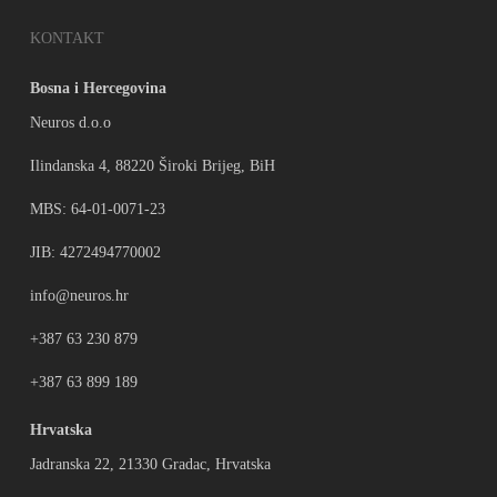
KONTAKT
Bosna i Hercegovina
Neuros d.o.o
Ilindanska 4, 88220 Široki Brijeg, BiH
MBS: 64-01-0071-23
JIB: 4272494770002
info@neuros.hr
+387 63 230 879
+387 63 899 189
Hrvatska
Jadranska 22, 21330 Gradac, Hrvatska