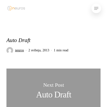
Skip
Menu
to
main
content
Auto Draft
neuros
2 svibnja, 2013
1 min read
Next Post
Auto Draft