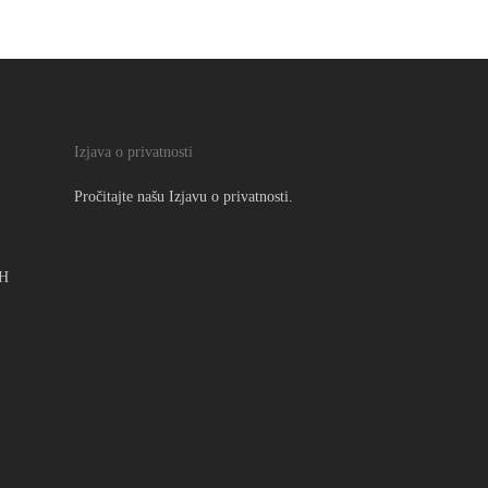
Izjava o privatnosti
Pročitajte našu
Izjavu o privatnosti.
iH