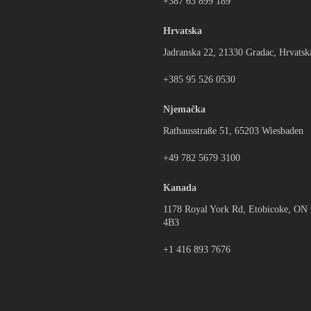
+387 63 899 189
Hrvatska
Jadranska 22, 21330 Gradac, Hrvatsk
+385 95 526 0530
Njemačka
Rathausstraße 51, 65203 Wiesbaden
+49 782 5679 3100
Kanada
1178 Royal York Rd, Etobicoke, O
4B3
+1 416 893 7676