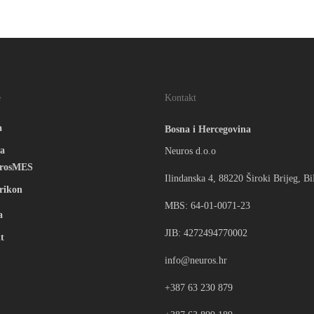
e
Kontakt
a
Bosna i Hercegovina
a
Neuros d.o.o
rosMES
Ilindanska 4, 88220 Široki Brijeg, B
rikon
MBS: 64-01-0071-23
a
JIB: 4272494770002
t
info@neuros.hr
+387 63 230 879