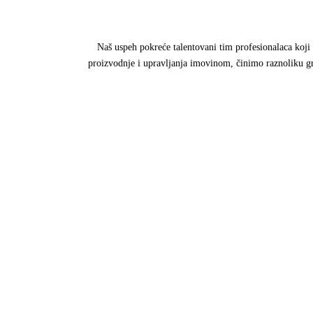
Naš uspeh pokreće talentovani tim profesionalaca koji 
proizvodnje i upravljanja imovinom, činimo raznoliku gru