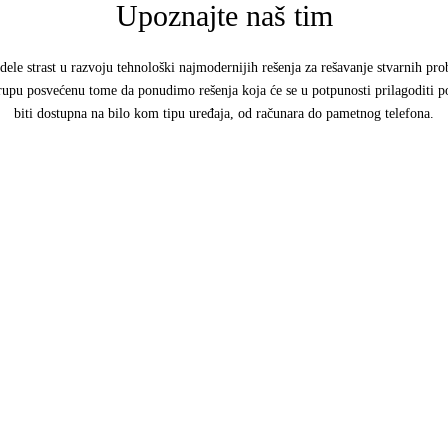
Upoznajte naš tim
dele strast u razvoju tehnološki najmodernijih rešenja za rešavanje stvarnih pro
pu posvećenu tome da ponudimo rešenja koja će se u potpunosti prilagoditi posl
biti dostupna na bilo kom tipu uređaja, od računara do pametnog telefona.