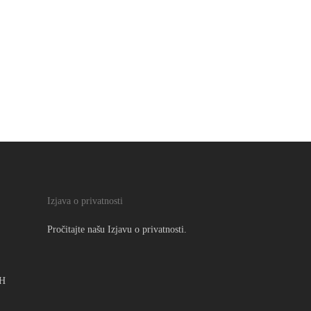
Izjava o privatnosti
Pročitajte našu
Izjavu o privatnosti.
iH