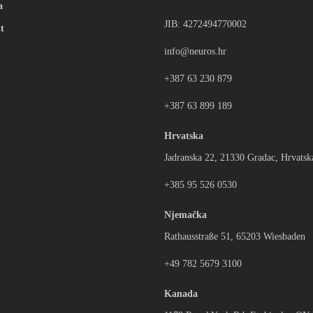
a
JIB: 4272494770002
t
info@neuros.hr
+387 63 230 879
+387 63 899 189
Hrvatska
Jadranska 22, 21330 Gradac, Hrvatsk
+385 95 526 0530
Njemačka
Rathausstraße 51, 65203 Wiesbaden
+49 782 5679 3100
Kanada