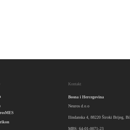
e
Kontakt
a
Bosna i Hercegovina
a
Neuros d.o.o
rosMES
Ilindanska 4, 88220 Široki Brijeg, B
rikon
MBS: 64-01-0071-23