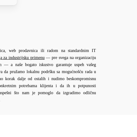
ca, web prodavnica ili radom na standardnim IT
ja za industrijsku primenu
— pre svega na organizaciju
om — a naše bogato iskustvo garantuje uspeh vašeg
eva da pružamo lokalnu podršku sa mogućnošću rada u
demo korak dalje od ostalih i nudimo beskompromisnu
onkretnim potrebama klijenta i da ih u potpunosti
 uspešni što nam je pomoglo da izgradimo odličnu
.