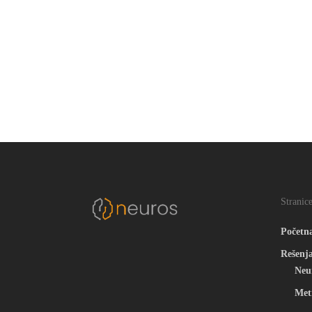
Jelena Vukoja
Inženjer računarstva i projektni
menadžer
Stranic
Početn
Rešenj
Neu
Met