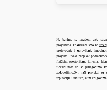
Ne bavimo se izradom web strani
projektima. Fokusirani smo na
rešen
proizvodnje i upravljanje imovin
projekta. Svaki projekat podrazum
fizičkim prostorijama klijenta. I
fleksibilnost da se prilagodimo k
zadovoljimo.Svi naši projekti su
reputaciju u industrijskim krugovima