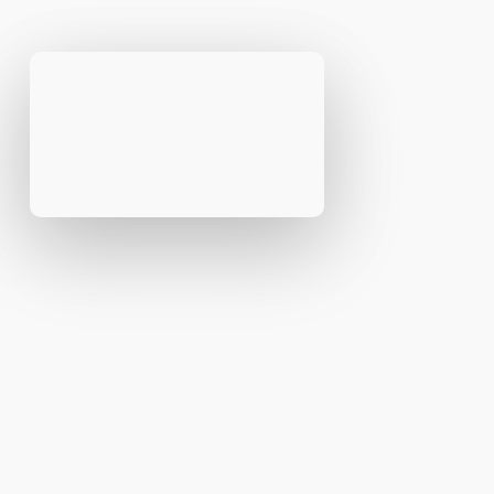
ostalog radnima nalozima, narudžbama i sastavnicama
proizvoda..