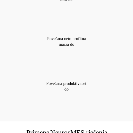
Povećana neto profitna
marža do
Povećana produktivnost
do
Primene
NeurosMES rješenja