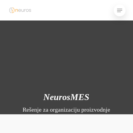
Skip
Menu
to
main
content
NeurosMES
Rešenje za organizaciju proizvodnje