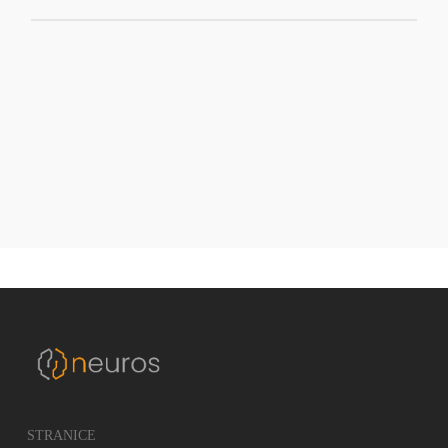
meseca.
Neuros garantuje ispravno funkcionisanje NeurosMES rešenja.
Nakon isteka garantnog roka, klijent ima mogućnost da izabere
jedan od paketa korisničke podrške u skladu sa konkretnim
poslovnim potrebama.
STRANICE